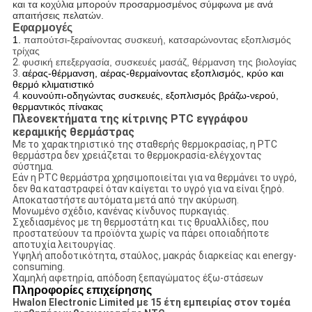
και τα κοχύλια μπορούν προσαρμοσμένος σύμφωνα με ανά
απαιτήσεις πελατών.
Εφαρμογές
1.
παπούτσι-ξεραίνοντας συσκευή, κατσαρώνοντας εξοπλισμός
τρίχας
2.
φυσική επεξεργασία, συσκευές μασάζ, θέρμανση της βιολογίας
3.
αέρας-θέρμανση, αέρας-θερμαίνοντας εξοπλισμός, κρύο και
θερμό κλιματιστικό
4.
κουνούπι-οδηγώντας συσκευές, εξοπλισμός βράζω-νερού,
θερμαντικός πίνακας
Πλεονεκτήματα της κίτρινης PTC εγγράφου
κεραμικής θερμάστρας
Με το χαρακτηριστικό της σταθερής θερμοκρασίας, η PTC
θερμάστρα δεν χρειάζεται το θερμοκρασία-ελέγχοντας
σύστημα.
Εάν η PTC θερμάστρα χρησιμοποιείται για να θερμάνει το υγρό,
δεν θα καταστραφεί όταν καίγεται το υγρό για να είναι ξηρό.
Αποκαταστήστε αυτόματα μετά από την ακύρωση.
Μονωμένο σχέδιο, κανένας κίνδυνος πυρκαγιάς.
Σχεδιασμένος με τη θερμοστάτη και τις θρυαλλίδες, που
προστατεύουν τα προϊόντα χωρίς να πάρει οποιαδήποτε
αποτυχία λειτουργίας.
Υψηλή αποδοτικότητα, σταύλος, μακράς διαρκείας και energy-
consuming.
Χαμηλή αφετηρία, απόδοση ξεπαγώματος έξω-στάσεων
Πληροφορίες επιχείρησης
Hwalon Electronic Limited με 15 έτη εμπειρίας στον τομέα