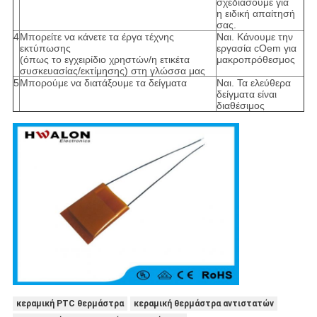
σχεδιάσουμε για
η ειδική απαίτησή
σας.
4
Μπορείτε να κάνετε τα έργα τέχνης
Ναι. Κάνουμε την
εκτύπωσης
εργασία cOem για
(όπως το εγχειρίδιο χρηστών/η ετικέτα
μακροπρόθεσμος
συσκευασίας/εκτίμησης) στη γλώσσα μας
5
Μπορούμε να διατάξουμε τα δείγματα
Ναι. Τα ελεύθερα
δείγματα είναι
διαθέσιμος
κεραμική PTC θερμάστρα
κεραμική θερμάστρα αντιστατών