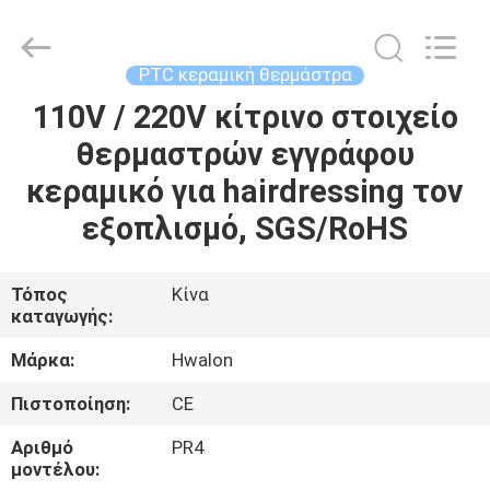
Shenzhen
Hwalon
Electronic
Co.,
Ltd..
PTC κεραμική θερμάστρα
All
Rights
Reserved.
110V / 220V κίτρινο στοιχείο
ΣΠΊΤΙ
θερμαστρών εγγράφου
ΠΡΟΪΌΝΤΑ
κεραμικό για hairdressing τον
εξοπλισμό, SGS/RoHS
ΣΧΕΤΙΚΆ
ΜΕ
Τόπος
Κίνα
καταγωγής:
ΕΜΆΣ
Μάρκα:
Hwalon
ΕΠΙΣΚΈΨΕΙΣ
Πιστοποίηση:
CE
ΣΤΟ
Αριθμό
PR4
ΕΡΓΟΣΤΆΣΙΟ
μοντέλου: