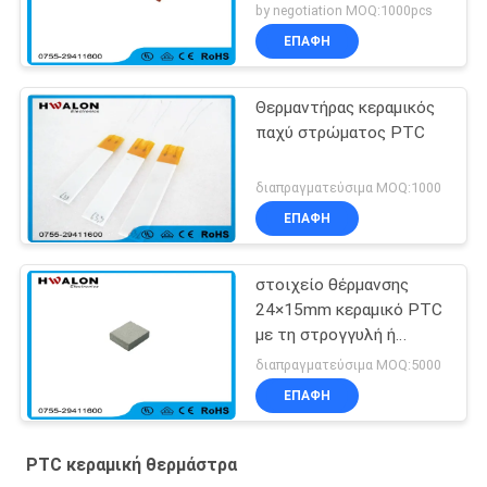
θέρμανσης για τη
by negotiation MOQ:1000pcs
συνέλευση θερμαστρών
ΕΠΑΦΉ
Θερμαντήρας κεραμικός
παχύ στρώματος PTC
διαπραγματεύσιμα MOQ:1000
ΕΠΑΦΉ
στοιχείο θέρμανσης
24×15mm κεραμικό PTC
με τη στρογγυλή ή
τετραγωνική μορφή για
διαπραγματεύσιμα MOQ:5000
τον κατασκευαστή καφέ
ΕΠΑΦΉ
PTC κεραμική θερμάστρα