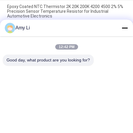
Epoxy Coated NTC Thermistor 2K 20K 200K 4200 4500 2% 5%
Precision Sensor Temperature Resistor for Industrial
Automotive Electronics
Amy Li
Επικάλυπτος με επικάλυψη με επωξικό NTC θερμοστάτη 10K
50K 100K 3950 3435 1% αντίσταση αισθητήρα θερμοκρασίας
ακρίβειας για ηλεκτρονική συσκευή HVAC οικιακής χρήσης
12:42 PM
Απομονωμένο κυματοειδές κεραμικό αέρας PTC Θέρμανση
220V 250W 140x32x26mm
Good day, what product are you looking for?
Λαϊκή κατηγορία
Όλα
PTC Κεραμική 
MCH Κεραμική 
Θερμάστρα
Θερμάστρα
PTC Κεραμικός 
Κεραμικός 
Αεροθερμαντήρας
Αεροθερμαντήρας
Ptc Στοιχείο 
PTC Θερμοσίφωνας
Θέρμανσης