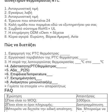
αισθητήρων θερμοκρασίας NTC.
1. Ανταγωνιστική τιμή
2. Εγκαίρως λαβή
3. Ανταγωνιστική τιμή
4. Έρευνα που απαντιέται 24
5. Καλή ομάδα που περιμένει εδώ να εξυπηρετήσει για σας
6. Συμβατό σύστημα
RoHS
UL
×
7. Η επιχείρηση
ODM cOem
δέχεται
×
8. Κύρια αγορά: Ευρώπη, Βόρεια Αμερική, Ασία
Πώς να διατάξει
1. Εφαρμογή της PTC θερμάστρας _____
2. Εργασιακό περιβάλλον της PTC θερμάστρας ____
3. Η σειρά της λειτουργούσας θερμοκρασίας ___℃ στο ____℃
4. ΔιάστασητηςPTCθερμάστρας_____
×
5. Αξία__Ρ(25)
×
6. ΕπιφάνειαTemperature___
×
7. Εκτιμημένητάση___
×
8. Ανάγκηπου μονώνεταιήόχι___
×
Γεμίστε τα στοιχεία
«
» απαραιτήτως
×
×
FAQ
Ερώτηση
Απαντήσεις
1
Ποιο είναι το MOQ;
1000pcs.
2
Ποιοι είναι οι όροι πληρωμής;
Διαπραγμάτευση.
3
Μπορείτε να δεχτείτε την ειδική απαίτηση;
Ναι. Μπορούμε να