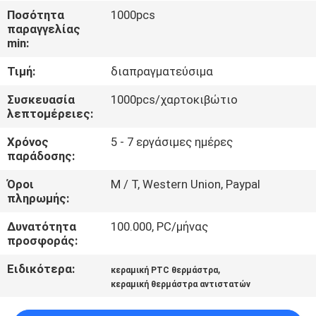
Ποσότητα
1000pcs
παραγγελίας
ΈΛΕΓΧΟΣ
min:
ΠΟΙΌΤΗΤΑΣ
Τιμή:
διαπραγματεύσιμα
ΕΠΙΚΟΙΝΩΝΉΣΤΕ
Συσκευασία
1000pcs/χαρτοκιβώτιο
λεπτομέρειες:
ΜΑΖΊ
Χρόνος
5 - 7 εργάσιμες ημέρες
ΜΑΣ
παράδοσης:
Όροι
Μ / Τ, Western Union, Paypal
ΕΙΔΉΣΕΙΣ
πληρωμής:
Δυνατότητα
100.000, PC/μήνας
ΖΗΤΉΣΤΕ
προσφοράς:
ΜΙΑ
Ειδικότερα:
,
κεραμική PTC θερμάστρα
ΠΡΟΣΦΟΡΆ
κεραμική θερμάστρα αντιστατών