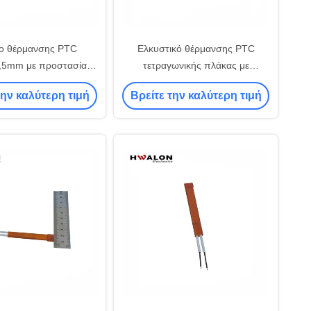
ίο θέρμανσης PTC
Ελκυστικό θέρμανσης PTC
,5mm με προστασία
τετραγωνικής πλάκας με
ανσης για εφαρμογές
προστασία από υπερθέρμανση
την καλύτερη τιμή
Βρείτε την καλύτερη τιμή
24V 48V 110V