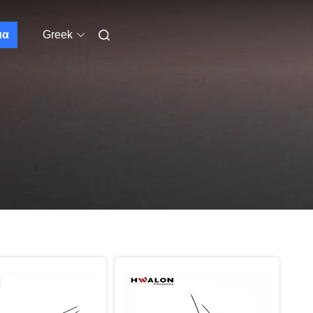
μα
Greek