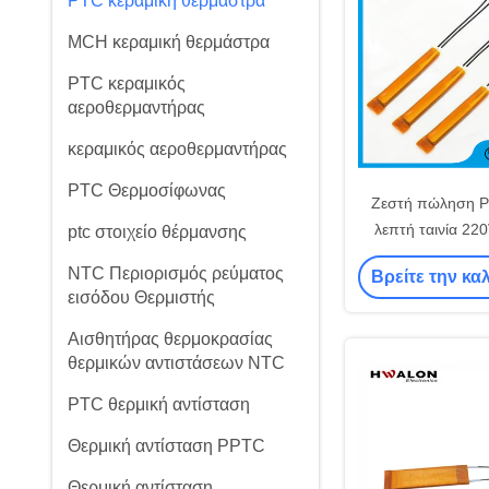
PTC κεραμική θερμάστρα
MCH κεραμική θερμάστρα
PTC κεραμικός
αεροθερμαντήρας
κεραμικός αεροθερμαντήρας
PTC Θερμοσίφωνας
Ζεστή πώληση P
λεπτή ταινία 22
ptc στοιχείο θέρμανσης
280°C PTC θερμ
NTC Περιορισμός ρεύματος
Βρείτε την κα
ταινία μονωτικό
εισόδου Θερμιστής
στοιχείο για μαλ
straightener ηλε
Αισθητήρας θερμοκρασίας
συστατ
θερμικών αντιστάσεων NTC
PTC θερμική αντίσταση
Θερμική αντίσταση PPTC
Θερμική αντίσταση