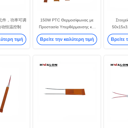
热元件，功率可调
150W PTC Θερμοσίφωνας με
Στοιχε
带自动恒温控制
Προστασία Υπερθέρμανσης και
50x15x3
Ευρύ Εύρος Τάσης Λειτουργίας
υπερθέρμ
λύτερη τιμή
Βρείτε την καλύτερη τιμή
Βρείτε 
για Βιομηχανικές Εφαρμογές
AC