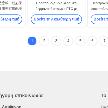
绝缘膜，过热保
Προσαρμοζόμενο κεραμικό
Ηλεκτρονι
适用于家用电器
θερμαντικό στοιχείο PTC με
υπεραπλανή
προαιρετική ρύθμιση εύρους
Προαιρετ
λύτερη τιμή
Βρείτε την καλύτερη τιμή
Βρείτε 
ισχύος πολλαπλών τάσεων και
25W-70W γ
ταχεία ομοιόμορφη απόδοση
θερμότητας
1
2
3
4
5
6
7
ήγορη επικοινωνία
Το
Διεύθυνση
Συνδ