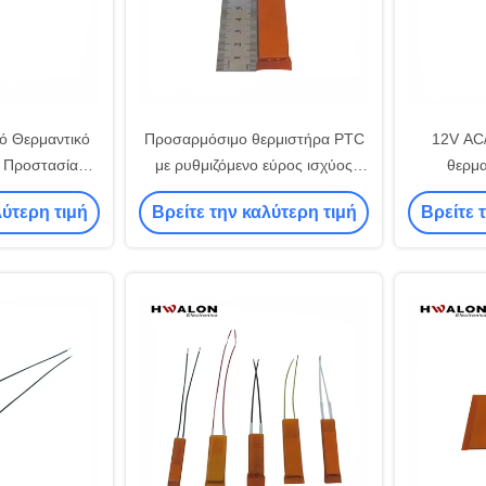
ό Θερμαντικό
Προσαρμόσιμο θερμιστήρα PTC
12V AC
ε Προστασία
με ρυθμιζόμενο εύρος ισχύος
θερμα
σης για
Σταθερή συνεχής θέρμανση και
προστασί
λύτερη τιμή
Βρείτε την καλύτερη τιμή
Βρείτε 
α Υγρών
αξιόπιστη μόνωση ασφαλείας
για στεγ
καυ