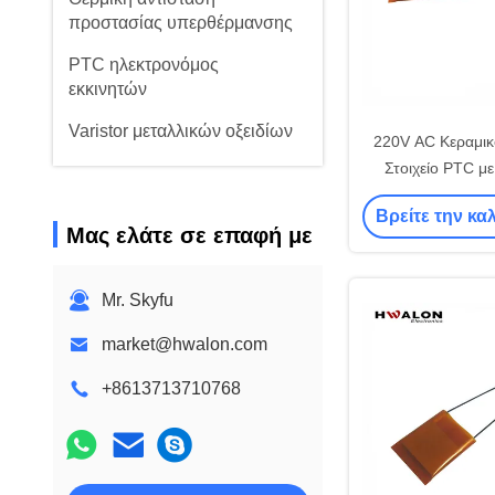
προστασίας υπερθέρμανσης
PTC ηλεκτρονόμος
εκκινητών
Varistor μεταλλικών οξειδίων
220V AC Κεραμικ
Στοιχείο PTC μ
Υπερθέρμαν
Βρείτε την κα
Θερμοσίφων
Μας ελάτε σε επαφή με
Mr. Skyfu
market@hwalon.com
+8613713710768