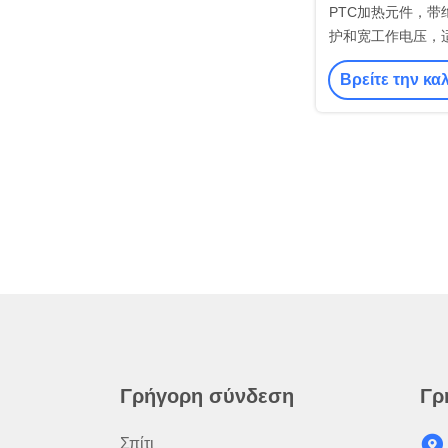
PTC加热元件，带
护和宽工作电压，
Βρείτε την κα
Γρήγορη σύνδεση
Γρ
Σπίτι