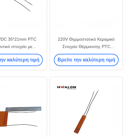
/DC 35*21mm PTC
220V Θερμοστατικό Κεραμικό
ντικό στοιχείο με
Στοιχείο Θέρμανσης PTC
α από υπερθέρμανση
Θερμαντήρας με Αυτόματο
την καλύτερη τιμή
Βρείτε την καλύτερη τιμή
νωτήρες μαλλιών και
Έλεγχο Θερμοκρασίας και
τό όπλο κόλλας
Διαστάσεις 10*2.5cm