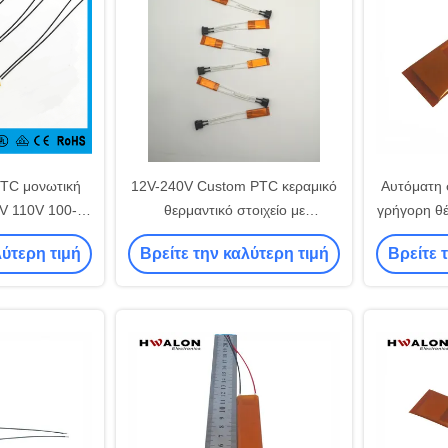
TC μονωτική
12V-240V Custom PTC κεραμικό
Αυτόματη 
0V 110V 100-
θερμαντικό στοιχείο με
γρήγορη θ
οστάτη λεπτή
αλουμινένιο κέλυφος Kapton
ενέργ
λύτερη τιμή
Βρείτε την καλύτερη τιμή
Βρείτε 
 θερμαντικό
μονωτικό φιλμ για καφετιέρα
θέρμα
λιά curler &
συσκευή στυλ μαλλιών
straighten
κτρικό πυρήνα
ικό