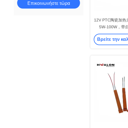
Επικοινωνήστε τώρα
12V PTC陶瓷加
5W-100W，
Βρείτε την κα