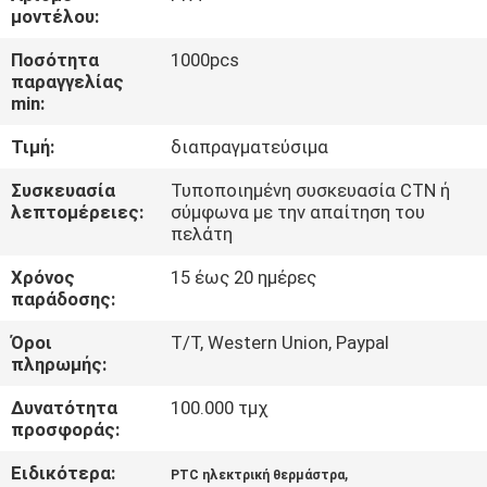
μοντέλου:
ΈΛΕΓΧΟΣ
Ποσότητα
1000pcs
παραγγελίας
ΠΟΙΌΤΗΤΑΣ
min:
Τιμή:
διαπραγματεύσιμα
ΕΠΙΚΟΙΝΩΝΉΣΤΕ
ΜΑΖΊ
Συσκευασία
Τυποποιημένη συσκευασία CTN ή
λεπτομέρειες:
σύμφωνα με την απαίτηση του
ΜΑΣ
πελάτη
Χρόνος
15 έως 20 ημέρες
ΕΙΔΉΣΕΙΣ
παράδοσης:
Όροι
T/T, Western Union, Paypal
πληρωμής:
ΖΗΤΉΣΤΕ
ΜΙΑ
Δυνατότητα
100.000 τμχ
προσφοράς:
ΠΡΟΣΦΟΡΆ
Ειδικότερα:
,
PTC ηλεκτρική θερμάστρα