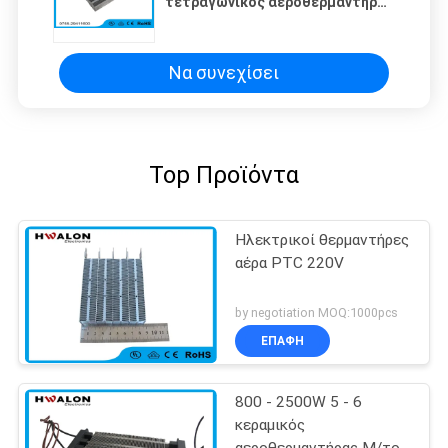
τετραγωνικός αεροθερμαντήρας
1600W 220V - 230V για το
στεγνωτήρα ενδυμάτων
Να συνεχίσει
Top Προϊόντα
Ηλεκτρικοί θερμαντήρες
αέρα PTC 220V
by negotiation MOQ:1000pcs
ΕΠΑΦΉ
800 - 2500W 5 - 6
κεραμικός