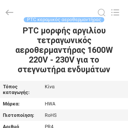
Shenzhen
Hwalon
Electronic
Co.,
Ltd..
PTC κεραμικός αεροθερμαντήρας
All
Rights
Reserved.
PTC μορφής αργιλίου
ΣΠΊΤΙ
τετραγωνικός
ΠΡΟΪΌΝΤΑ
αεροθερμαντήρας 1600W
220V - 230V για το
ΣΧΕΤΙΚΆ
στεγνωτήρα ενδυμάτων
ΜΕ
ΕΜΆΣ
Τόπος
Κίνα
καταγωγής:
ΕΠΙΣΚΈΨΕΙΣ
Μάρκα:
HWA
ΣΤΟ
Πιστοποίηση:
RoHS
ΕΡΓΟΣΤΆΣΙΟ
Αριθμό
PR4