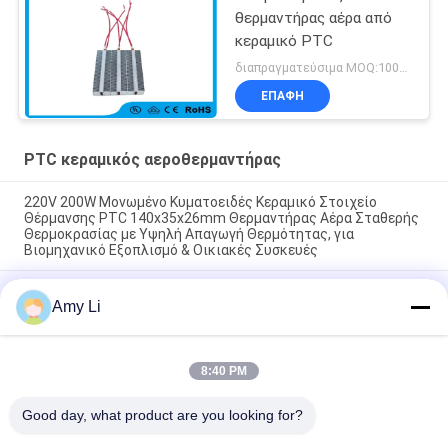
θερμαντήρας αέρα από
κεραμικό PTC
διαπραγματεύσιμα MOQ:1000pcs
ΕΠΑΦΉ
PTC κεραμικός αεροθερμαντήρας
220V 200W Μονωμένο Κυματοειδές Κεραμικό Στοιχείο
Θέρμανσης PTC 140x35x26mm Θερμαντήρας Αέρα Σταθερής
Θερμοκρασίας με Υψηλή Απαγωγή Θερμότητας, για
Βιομηχανικό Εξοπλισμό & Οικιακές Συσκευές
Ενέργεια εξοικονόμηση δωματίου PTC αυτοκίνητο
Amy Li
αεραγωγός θερμαντήρα σταθερή θερμοκρασία θέρμανση
θερμαντήρα αέρα στοιχείο ασφαλές σπίτι
48V 200w 75x76x26mm ptc κεραμικό ανεμιστήρα
8:40 PM
θερμαντήρα θερμαντικού στοιχείου για συστήματα
κλιματισμού
Good day, what product are you looking for?