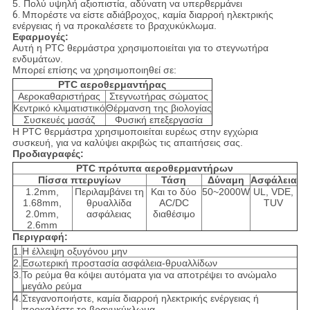
5. Πολύ υψηλή αξιοπιστία, αδύνατη να υπερθερμάνει
6.
Μπορέστε να είστε αδιάβροχος, καμία διαρροή ηλεκτρικής
ενέργειας ή να προκαλέσετε το βραχυκύκλωμα.
Εφαρμογές:
Αυτή η PTC θερμάστρα χρησιμοποιείται για το στεγνωτήρα
ενδυμάτων.
Μπορεί επίσης να χρησιμοποιηθεί σε:
PTC αεροθερμαντήρας
Αεροκαθαριστήρας
Στεγνωτήρας σώματος
Κεντρικό κλιματιστικό
Θέρμανση της βιολογίας
Συσκευές μασάζ
Φυσική επεξεργασία
Η PTC θερμάστρα χρησιμοποιείται ευρέως στην εγχώρια
συσκευή, για να καλύψει ακριβώς τις απαιτήσεις σας.
Προδιαγραφές:
PTC πρότυπα αεροθερμαντήρων
Πίσσα πτερυγίων
Τάση
Δύναμη
Ασφάλεια
1.2mm,
Περιλαμβάνει τη
Και το δύο
50~2000W
UL, VDE,
1.68mm,
θρυαλλίδα
AC/DC
TUV
2.0mm,
ασφάλειας
διαθέσιμο
2.6mm
Περιγραφή:
1.
Η έλλειψη οξυγόνου μην
2.
Εσωτερική προστασία ασφάλεια-θρυαλλίδων
3.
Το ρεύμα θα κόψει αυτόματα για να αποτρέψει το ανώμαλο
μεγάλο ρεύμα
4.
Στεγανοποιήστε, καμία διαρροή ηλεκτρικής ενέργειας ή
προκαλέστε το βραχυκύκλωμα