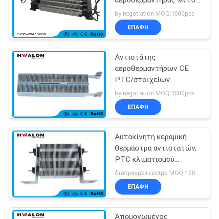
αεροθερμαντήρας Μ/του
S 220v Ptc για το
by negotiation MOQ:1000pcs
αυτόματο κλιματιστικό
ΕΠΑΦΉ
μηχάνημα
Αντιστάτης
αεροθερμαντήρων CE
PTC/στοιχείων
θέρμανσης για τη
by negotiation MOQ:1000pcs
θερμοστάτη θέρμανσης
ΕΠΑΦΉ
πατωμάτων
Αυτοκίνητη κεραμική
θερμάστρα αντιστατών,
PTC κλιματισμού
αυτοκινήτων ηλεκτρική
διαπραγματεύσιμα MOQ:1000pcs
θερμάστρα
ΕΠΑΦΉ
Απομονωμένος