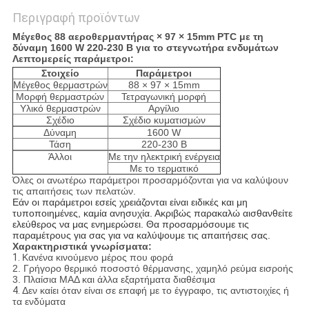
Περιγραφή προϊόντων
Μέγεθος 88 αεροθερμαντήρας × 97 × 15mm PTC με τη
δύναμη 1600 W 220-230 Β για το στεγνωτήρα ενδυμάτων
Λεπτομερείς παράμετροι:
Στοιχείο
Παράμετροι
Μέγεθος θερμαστρών
88 × 97 × 15mm
Μορφή θερμαστρών
Τετραγωνική μορφή
Υλικό θερμαστρών
Αργίλιο
Σχέδιο
Σχέδιο κυματισμών
Δύναμη
1600 W
Τάση
220-230 Β
Άλλοι
Με την ηλεκτρική ενέργεια
Με το τερματικό
Όλες οι ανωτέρω παράμετροι προσαρμόζονται για να καλύψουν
τις απαιτήσεις των πελατών.
Εάν οι παράμετροι εσείς χρειάζονται είναι ειδικές και μη
τυποποιημένες, καμία ανησυχία. Ακριβώς παρακαλώ αισθανθείτε
ελεύθερος να μας ενημερώσει. Θα προσαρμόσουμε τις
παραμέτρους για σας για να καλύψουμε τις απαιτήσεις σας.
Χαρακτηριστικά γνωρίσματα:
1.
Κανένα κινούμενο μέρος που φορά
2. Γρήγορο θερμικό ποσοστό θέρμανσης, χαμηλό ρεύμα εισροής
3. Πλαίσια ΜΑΔ και άλλα εξαρτήματα διαθέσιμα
4.
Δεν καίει όταν είναι σε επαφή με το έγγραφο, τις αντιστοιχίες ή
τα ενδύματα