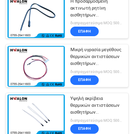
Η προσαρμοσμένη
ακτινωτή ρητίνη
αισθητήρων
θερμοκρασίας ελέγχων
διαπραγματεύσιμα MOQ:5000pcs
μεγέθους NTC έντυσε
ΕΠΑΦΉ
την υψηλή σταθερότητα
Μικρή υγρασία μεγέθους
θερμικών αντιστάσεων
αισθητήρων
θερμοκρασίας θερμικών
διαπραγματεύσιμα MOQ:5000pcs
αντιστάσεων MF52 NTC
ΕΠΑΦΉ
ανθεκτική
Υψηλή ακρίβεια
θερμικών αντιστάσεων
αισθητήρων
θερμοκρασίας Ntc 12k
διαπραγματεύσιμα MOQ:5000 pcs
1% για την κουζίνα
ΕΠΑΦΉ
επαγωγής