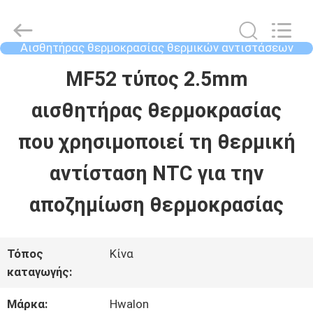
2026
Shenzhen
Hwalon
Electronic
Αισθητήρας θερμοκρασίας θερμικών αντιστάσεων
Co.,
NTC
Ltd..
ΣΠΊΤΙ
MF52 τύπος 2.5mm
All
Rights
Reserved.
αισθητήρας θερμοκρασίας
ΠΡΟΪΌΝΤΑ
που χρησιμοποιεί τη θερμική
αντίσταση NTC για την
ΣΧΕΤΙΚΆ
αποζημίωση θερμοκρασίας
ΜΕ
ΕΜΆΣ
Τόπος
Κίνα
καταγωγής:
ΕΠΙΣΚΈΨΕΙΣ
Μάρκα:
Hwalon