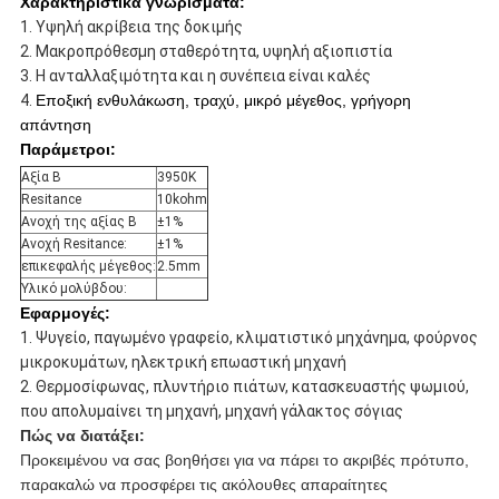
Χαρακτηριστικά γνωρίσματα:
1. Υψηλή ακρίβεια της δοκιμής
2. Μακροπρόθεσμη σταθερότητα, υψηλή αξιοπιστία
3. Η ανταλλαξιμότητα και η συνέπεια είναι καλές
4.
Εποξική ενθυλάκωση, τραχύ, μικρό μέγεθος, γρήγορη
απάντηση
Παράμετροι:
Αξία Β
3950K
Resitance
10kohm
Ανοχή της αξίας Β
±1%
Ανοχή Resitance:
±1%
επικεφαλής μέγεθος:
2.5mm
Υλικό μολύβδου:
Εφαρμογές:
1.
Ψυγείο, παγωμένο γραφείο, κλιματιστικό μηχάνημα, φούρνος
μικροκυμάτων, ηλεκτρική επωαστική μηχανή
2.
Θερμοσίφωνας, πλυντήριο πιάτων, κατασκευαστής ψωμιού,
που απολυμαίνει τη μηχανή, μηχανή γάλακτος σόγιας
Πώς να διατάξει:
Προκειμένου να σας βοηθήσει για να πάρει το ακριβές πρότυπο,
παρακαλώ να προσφέρει τις ακόλουθες απαραίτητες