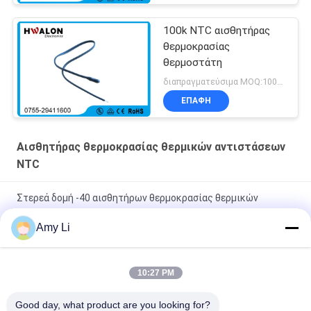
100k NTC αισθητήρας
θερμοκρασίας
θερμοστάτη
διαπραγματεύσιμα MOQ:1000 τεμ
ΕΠΑΦΉ
Αισθητήρας θερμοκρασίας θερμικών αντιστάσεων
NTC
Στερεά δομή -40 αισθητήρων θερμοκρασίας θερμικών
αντιστάσεων υψηλής ακρίβειας ~125 Temp βαθμού σειρά
Amy Li
Επαγγελματική πιστοποίηση RoHS υψηλής αποδοτικότητας
αισθητήρων θερμοκρασίας θερμικών αντιστάσεων NTC
10:27 PM
Μικρή μαύρη επικεφαλής θερμική αντίσταση 10Kohm 1%
Good day, what product are you looking for?
3435 αισθητήρων θερμοκρασίας NTC για το κλιματιστικό