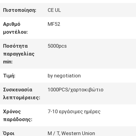
ΣΤΟ
Πιστοποίηση:
CE UL
ΕΡΓΟΣΤΆΣΙΟ
Αριθμό
MF52
μοντέλου:
ΈΛΕΓΧΟΣ
Ποσότητα
5000pcs
παραγγελίας
ΠΟΙΌΤΗΤΑΣ
min:
Τιμή:
by negotiation
ΕΠΙΚΟΙΝΩΝΉΣΤΕ
Συσκευασία
1000PCS/χαρτοκιβώτιο
ΜΑΖΊ
λεπτομέρειες:
ΜΑΣ
Χρόνος
7-10 εργάσιμες ημέρες
παράδοσης:
ΕΙΔΉΣΕΙΣ
Όροι
Μ / Τ, Western Union