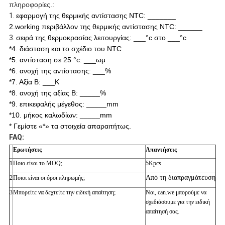
πληροφορίες.:
1.
εφαρμογή της θερμικής αντίστασης NTC: _______
2.working περιβάλλον της θερμικής αντίστασης NTC: ______
3.
σειρά της θερμοκρασίας λειτουργίας: ___°c στο ___°c
*4. διάσταση και το σχέδιο του NTC
*5. αντίσταση σε 25 °c: ___ωμ
*6. ανοχή της αντίστασης: ___%
*7. Αξία Β: ___Κ
*8. ανοχή της αξίας Β: _____%
*9. επικεφαλής μέγεθος: _____mm
*10. μήκος καλωδίων: _____mm
* Γεμίστε «*» τα στοιχεία απαραιτήτως.
FAQ:
Ερωτήσεις
Απαντήσεις
1
Ποιο είναι το MOQ;
5Kpcs
Από τη διαπραγμάτευση
2
Ποιοι είναι οι όροι πληρωμής;
3
Μπορείτε να δεχτείτε την ειδική απαίτηση;
Ναι, can.we μπορούμε να
σχεδιάσουμε για την ειδική
απαίτησή σας.