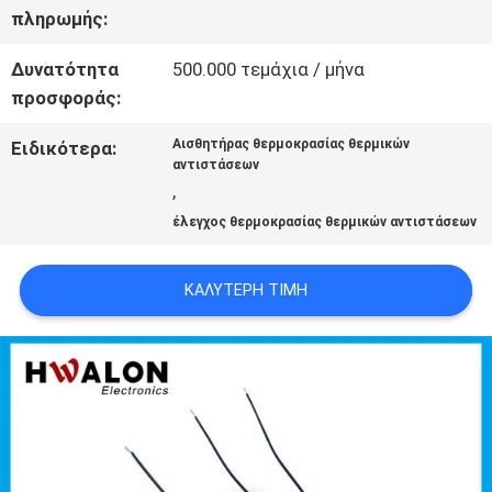
πληρωμής:
ΖΗΤΉΣΤΕ
Δυνατότητα
500.000 τεμάχια / μήνα
προσφοράς:
ΜΙΑ
Αισθητήρας θερμοκρασίας θερμικών
Ειδικότερα:
ΠΡΟΣΦΟΡΆ
αντιστάσεων
,
έλεγχος θερμοκρασίας θερμικών αντιστάσεων
SITEMAP
ΚΑΛΎΤΕΡΗ ΤΙΜΉ
ΠΟΛΙΤΙΚΉ
ΜΥΣΤΙΚΌΤΗΤΑΣ