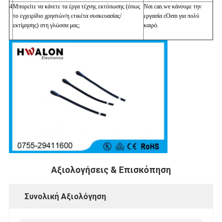
4
Μπορείτε να κάνετε τα έργα τέχνης εκτύπωσης (όπως
Ναι can.we κάνουμε την
το εγχειρίδιο χρηστών/η ετικέτα συσκευασίας/
εργασία cOem για πολύ
εκτίμησης) στη γλώσσα μας;
καιρό.
Αξιολογήσεις & Επισκόπηση
Συνολική Αξιολόγηση