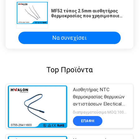
MF52 τύπος 2.5mm αισθητήρας
θερμοκρασίας που χρησιμοποιεί
τη θερμική αντίσταση NTC για
την αποζημίωση θερμοκρασίας
Να συνεχίσει
Top Προϊόντα
Αισθητήρας NTC
θερμοκρασίας θερμικών
αντιστάσεων Electical
υπολογιστών συνήθειας
διαπραγματεύσιμα MOQ:1000pcs
με την εποξική χάντρα
ΕΠΑΦΉ