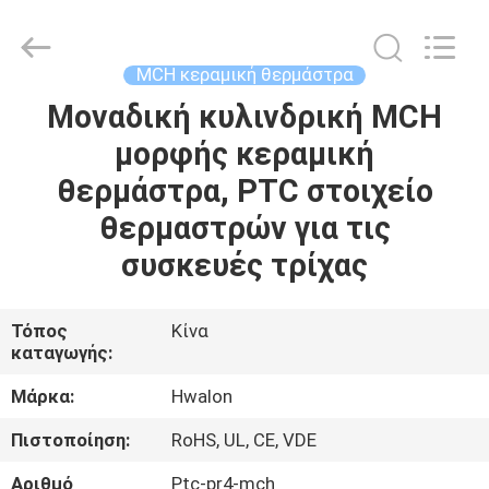
Shenzhen
Hwalon
Electronic
Co.,
Ltd..
MCH κεραμική θερμάστρα
All
Rights
Reserved.
Μοναδική κυλινδρική MCH
ΣΠΊΤΙ
μορφής κεραμική
ΠΡΟΪΌΝΤΑ
θερμάστρα, PTC στοιχείο
θερμαστρών για τις
ΣΧΕΤΙΚΆ
συσκευές τρίχας
ΜΕ
ΕΜΆΣ
Τόπος
Κίνα
καταγωγής:
ΕΠΙΣΚΈΨΕΙΣ
Μάρκα:
Hwalon
ΣΤΟ
Πιστοποίηση:
RoHS, UL, CE, VDE
ΕΡΓΟΣΤΆΣΙΟ
Αριθμό
Ptc-pr4-mch