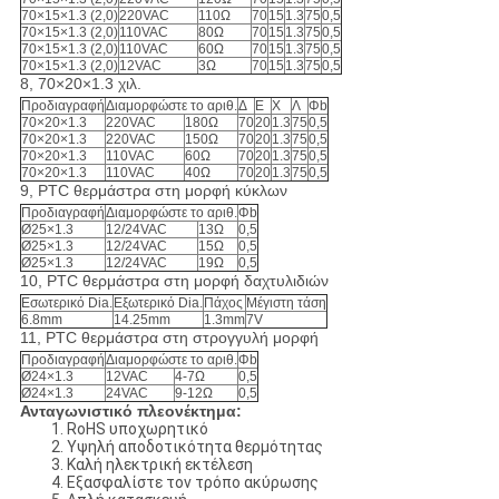
70×15×1.3 (2,0)
220VAC
110Ω
70
15
1.3
75
0,5
70×15×1.3 (2,0)
110VAC
80Ω
70
15
1.3
75
0,5
70×15×1.3 (2,0)
110VAC
60Ω
70
15
1.3
75
0,5
70×15×1.3 (2,0)
12VAC
3Ω
70
15
1.3
75
0,5
8, 70×20×1.3 χιλ.
Προδιαγραφή
Διαμορφώστε το αριθ.
Δ
Ε
Χ
Λ
Φb
70×20×1.3
220VAC
180Ω
70
20
1.3
75
0,5
70×20×1.3
220VAC
150Ω
70
20
1.3
75
0,5
70×20×1.3
110VAC
60Ω
70
20
1.3
75
0,5
70×20×1.3
110VAC
40Ω
70
20
1.3
75
0,5
9, PTC θερμάστρα στη μορφή κύκλων
Προδιαγραφή
Διαμορφώστε το αριθ.
Φb
Ø25×1.3
12/24VAC
13Ω
0,5
Ø25×1.3
12/24VAC
15Ω
0,5
Ø25×1.3
12/24VAC
19Ω
0,5
10, PTC θερμάστρα στη μορφή δαχτυλιδιών
Εσωτερικό Dia.
Εξωτερικό Dia.
Πάχος
Μέγιστη τάση
6.8mm
14.25mm
1.3mm
7V
11, PTC θερμάστρα στη στρογγυλή μορφή
Προδιαγραφή
Διαμορφώστε το αριθ.
Φb
Ø24×1.3
12VAC
4-7Ω
0,5
Ø24×1.3
24VAC
9-12Ω
0,5
Ανταγωνιστικό πλεονέκτημα:
1. RoHS υποχωρητικό
2. Υψηλή αποδοτικότητα θερμότητας
3. Καλή ηλεκτρική εκτέλεση
4. Εξασφαλίστε τον τρόπο ακύρωσης