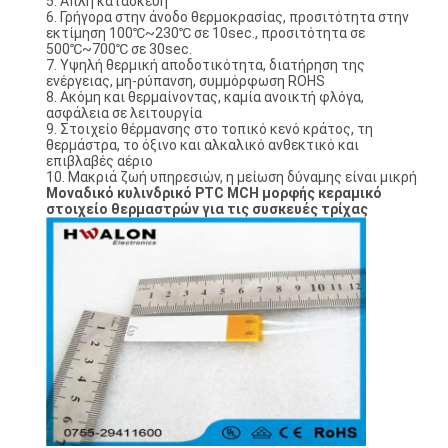
5. Απλή κατασκευή
6. Γρήγορα στην άνοδο θερμοκρασίας, προσιτότητα στην
εκτίμηση 100℃~230℃ σε 10sec., προσιτότητα σε
500℃~700℃ σε 30sec.
7. Υψηλή θερμική αποδοτικότητα, διατήρηση της
ενέργειας, μη-ρύπανση, συμμόρφωση ROHS
8. Ακόμη και θερμαίνοντας, καμία ανοικτή φλόγα,
ασφάλεια σε λειτουργία
9. Στοιχείο θέρμανσης στο τοπικό κενό κράτος, τη
θερμάστρα, το όξινο και αλκαλικό ανθεκτικό και
επιβλαβές αέριο
10. Μακριά ζωή υπηρεσιών, η μείωση δύναμης είναι μικρή
Μοναδικό κυλινδρικό PTC MCH μορφής κεραμικό
στοιχείο θερμαστρών για τις συσκευές τρίχας