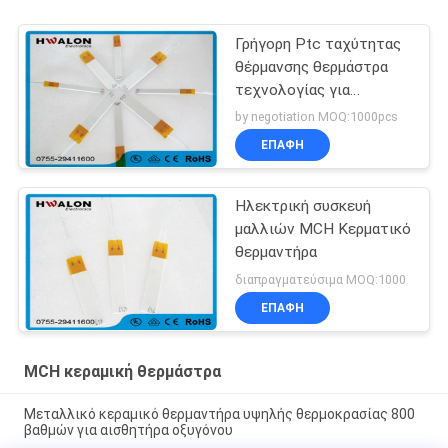
Γρήγορη Ptc ταχύτητας
θέρμανσης θερμάστρα
τεχνολογίας για
Straightener/το ρόλερ
by negotiation MOQ:1000pcs
τρίχας
ΕΠΑΦΉ
Ηλεκτρική συσκευή
μαλλιών MCH Κερματικό
θερμαντήρα
διαπραγματεύσιμα MOQ:1000
ΕΠΑΦΉ
MCH κεραμική θερμάστρα
Μεταλλικό κεραμικό θερμαντήρα υψηλής θερμοκρασίας 800
βαθμών για αισθητήρα οξυγόνου