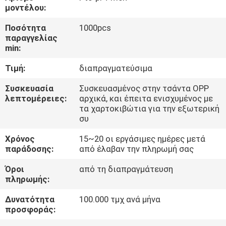
μοντέλου:
ΈΛΕΓΧΟΣ
Ποσότητα
1000pcs
παραγγελίας
ΠΟΙΌΤΗΤΑΣ
min:
Τιμή:
διαπραγματεύσιμα
ΕΠΙΚΟΙΝΩΝΉΣΤΕ
ΜΑΖΊ
Συσκευασία
Συσκευασμένος στην τσάντα OPP
λεπτομέρειες:
αρχικά, και έπειτα ενισχυμένος με
ΜΑΣ
τα χαρτοκιβώτια για την εξωτερική
συ
ΕΙΔΉΣΕΙΣ
Χρόνος
15~20 οι εργάσιμες ημέρες μετά
παράδοσης:
από έλαβαν την πληρωμή σας
Όροι
από τη διαπραγμάτευση
ΖΗΤΉΣΤΕ
πληρωμής:
ΜΙΑ
Δυνατότητα
100.000 τμχ ανά μήνα
ΠΡΟΣΦΟΡΆ
προσφοράς: