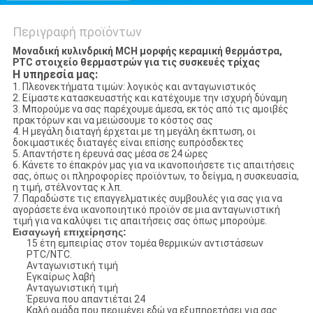
Περιγραφή προϊόντων
Μοναδική κυλινδρική MCH μορφής κεραμική θερμάστρα,
PTC στοιχείο θερμαστρών για τις συσκευές τρίχας
Η υπηρεσία μας:
1.
Πλεονεκτήματα τιμών: λογικός και ανταγωνιστικός
2.
Είμαστε κατασκευαστής και κατέχουμε την ισχυρή δύναμη
3.
Μπορούμε να σας παρέχουμε άμεσα, εκτός από τις αμοιβές
πρακτόρων και να μειώσουμε το κόστος σας
4.
Η μεγάλη διαταγή έρχεται με τη μεγάλη έκπτωση, οι
δοκιμαστικές διαταγές είναι επίσης ευπρόσδεκτες
5.
Απαντήστε η έρευνά σας μέσα σε 24 ώρες
6.
Κάνετε το έπακρόν μας για να ικανοποιήσετε τις απαιτήσεις
σας, όπως οι πληροφορίες προϊόντων, το δείγμα, η συσκευασία,
η τιμή, στέλνοντας κ.λπ.
7.
Παραδώστε τις επαγγελματικές συμβουλές για σας για να
αγοράσετε ένα ικανοποιητικό προϊόν σε μια ανταγωνιστική
τιμή για να καλύψει τις απαιτήσεις σας όπως μπορούμε.
Εισαγωγή επιχείρησης:
15 έτη εμπειρίας στον τομέα θερμικών αντιστάσεων
PTC/NTC.
Ανταγωνιστική τιμή
Εγκαίρως λαβή
Ανταγωνιστική τιμή
Έρευνα που απαντιέται 24
Καλή ομάδα που περιμένει εδώ να εξυπηρετήσει για σας