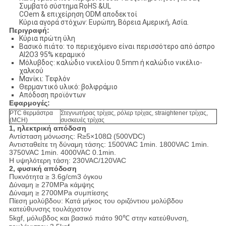
Συμβατό σύστημα RoHS &UL
COem & επιχείρηση ODM αποδεκτοί
Κύρια αγορά στόχων: Ευρώπη, Βόρεια Αμερική, Ασία.
Περιγραφή:
Κύρια πρώτη ύλη
Βασικό πιάτο: το περιεχόμενο είναι περισσότερο από άσπρο
Al2O3 95% κεραμικό
Μόλυβδος: καλώδιο νικελίου 0.5mm ή καλώδιο νικέλιο-
χαλκού
Μανίκι: Τεφλόν
Θερμαντικό υλικό: βολφράμιο
Απόδοση προϊόντων
Εφαρμογές:
PTC θερμάστρα
Στεγνωτήρας τρίχας, ρόλερ τρίχας, straightener τρίχας,
(MCH)
συσκευές τρίχας
1, ηλεκτρική απόδοση
Αντίσταση μόνωσης: R≥5×108Ω (500VDC)
Αντισταθείτε τη δύναμη τάσης: 1500VAC 1min. 1800VAC 1min.
3750VAC 1min. 4000VAC 0.1min.
Η υψηλότερη τάση: 230VAC/120VAC
2, φυσική απόδοση
Πυκνότητα ≥ 3.6g/cm3 όγκου
Δύναμη ≥ 270MPa κάμψης
Δύναμη ≥ 2700MPa συμπίεσης
Πίεση μολύβδου: Κατά μήκος του οριζόντιου μολύβδου
κατεύθυνσης τουλάχιστον
5kgf, μόλυβδος και βασικό πιάτο 90℃ στην κατεύθυνση,