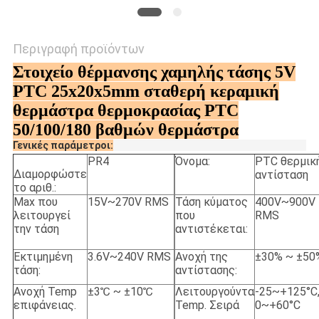
Περιγραφή προϊόντων
Στοιχείο θέρμανσης χαμηλής τάσης 5V
PTC 25x20x5mm σταθερή κεραμική
θερμάστρα θερμοκρασίας PTC
50/100/180 βαθμών θερμάστρα
Γενικές παράμετροι:
PR4
Όνομα:
PTC θερμικ
Διαμορφώστε
αντίσταση
το αριθ.:
Max που
15V~270V RMS
Τάση κύματος
400V~900V
λειτουργεί
που
RMS
την τάση
αντιστέκεται:
Εκτιμημένη
3.6V~240V RMS
Ανοχή της
±30% ~ ±50
τάση:
αντίστασης:
Ανοχή Temp
±3℃ ~ ±10℃
Λειτουργούντα
-25~+125°C
επιφάνειας.
Temp. Σειρά
0~+60°C