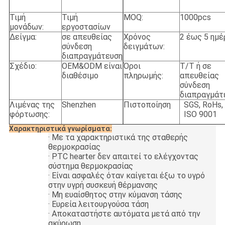
Τιμή
Τιμή
MOQ:
1000pcs
μονάδων:
εργοστασίων
Δείγμα:
σε απευθείας
Χρόνος
2 έως 5 ημέ
σύνδεση
δειγμάτων:
διαπραγμάτευση
Σχέδιο:
OEM&ODM είναι
Όροι
T/T ή σε
διαθέσιμο
πληρωμής:
απευθείας
σύνδεση
διαπραγμάτ
Λιμένας της
Shenzhen
Πιστοποίηση
SGS, RoHs,
φόρτωσης:
ISO 9001
Χαρακτηριστικά γνωρίσματα:
·
Με τα χαρακτηριστικά της σταθερής
θερμοκρασίας
·
PTC hearter δεν απαιτεί το ελέγχοντας
σύστημα θερμοκρασίας
·
Είναι ασφαλές όταν καίγεται έξω το υγρό
στην υγρή συσκευή θέρμανσης
·
Μη ευαίσθητος στην κύμανση τάσης
·
Ευρεία λειτουργούσα τάση
·
Αποκαταστήστε αυτόματα μετά από την
ακύρωση