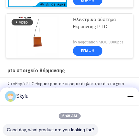
ΕΠΑΦΉ
Ηλεκτρικό σύστημα
θέρμανσης PTC
by negotiation MOQ:3000pcs
ΕΠΑΦΉ
ptc στοιχείο θέρμανσης
Σταθερό PTC θερμοκρασίας κεραμικό ηλεκτρικό στοιχείο
θέρμανσης με τη μονωμένη ταινία
Skyfu
PTC κεριών στοιχείο θέρμανσης 1 - κεραμικό στοιχείο
θέρμανσης 5000ohms με την ταινία μόνωσης
6:48 AM
Ptc αξιοπιστίας ODM cOem υψηλό ηλεκτρικό στοιχείο
θερμαστρών για το πυροβόλο όπλο κόλλας
Good day, what product are you looking for?