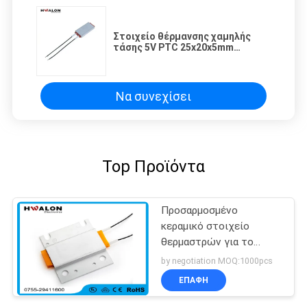
Στοιχείο θέρμανσης χαμηλής
τάσης 5V PTC 25x20x5mm
σταθερή κεραμική θερμάστρα 50
θερμοκρασίας 100 180 PTC
βαθμοί θερμαστρών
Να συνεχίσει
Top Προϊόντα
Προσαρμοσμένο
κεραμικό στοιχείο
θερμαστρών για το
στεγνωτήρα χεριών με
by negotiation MOQ:1000pcs
την κατοικία
ΕΠΑΦΉ
ανοξείδωτου