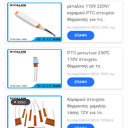
μέταλλο 110V 220V/
κεραμικό PTC στοιχείο
θέρμανσης για τις
εγχώριες συσκευές
By negotiation MOQ:1000 τεμ
ΕΠΑΦΉ
PTC μονωτών 250℃
110V στοιχείο
θέρμανσης με το
αλουμίνιο Shell
by negotiation MOQ:1000 τεμ
ΕΠΑΦΉ
Κεραμικό στοιχείο
θέρμανσης χαμηλής
τάσης 12V για το
στεγνωτήρα τρίχας και
by negotiation MOQ:1000pcs
straighteners τρίχας