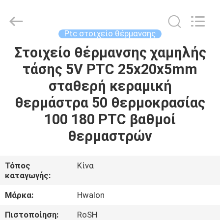
Shenzhen
Hwalon
Electronic
Co.,
Ltd..
Ptc στοιχείο θέρμανσης
All
Rights
Reserved.
Στοιχείο θέρμανσης χαμηλής
ΣΠΊΤΙ
τάσης 5V PTC 25x20x5mm
ΠΡΟΪΌΝΤΑ
σταθερή κεραμική
θερμάστρα 50 θερμοκρασίας
ΣΧΕΤΙΚΆ
100 180 PTC βαθμοί
ΜΕ
θερμαστρών
ΕΜΆΣ
Τόπος
Κίνα
καταγωγής:
ΕΠΙΣΚΈΨΕΙΣ
ΣΤΟ
Μάρκα:
Hwalon
ΕΡΓΟΣΤΆΣΙΟ
Πιστοποίηση:
RoSH