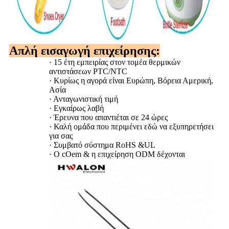
Απλή εισαγωγή επιχείρησης:
·
15 έτη εμπειρίας στον τομέα θερμικών
αντιστάσεων PTC/NTC
·
Κυρίως η αγορά είναι Ευρώπη, Βόρεια Αμερική,
Ασία
·
Ανταγωνιστική τιμή
·
Εγκαίρως λαβή
·
Έρευνα που απαντιέται σε 24 ώρες
·
Καλή ομάδα που περιμένει εδώ να εξυπηρετήσει
για σας
·
Συμβατό σύστημα RoHS &UL
·
Ο cOem & η επιχείρηση ODM δέχονται