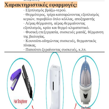
Χαρακτηριστικές εφαρμογές:
·
Εξοπλισμός βράζω-νερού.
·
Θερμότερος, τρίχα-κατσαρώνοντας εξοπλισμός
κεριών, πυροβόλο όπλο κόλλας, αποξηραντής
·
Αέρας-θέρμανση, αέρας-θερμαίνοντας
εξοπλισμός, κρύο και θερμό κλιματιστικό.
·
Φυσική επεξεργασία, συσκευές μασάζ, θέρμανση
της βιολογίας.
·
Κουνούπι-οδηγώντας συσκευές, θερμαντικός
πίνακας.
·
Παπούτσι-ξεραίνοντας συσκευές, κ.λπ.