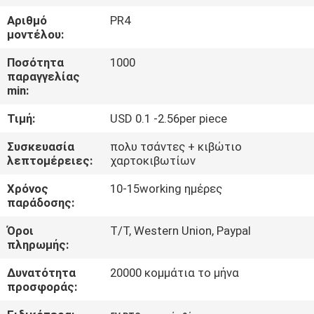
Αριθμό
PR4
ΈΛΕΓΧΟΣ
μοντέλου:
ΠΟΙΌΤΗΤΑΣ
Ποσότητα
1000
παραγγελίας
min:
ΕΠΙΚΟΙΝΩΝΉΣΤΕ
Τιμή:
USD 0.1 -2.56per piece
ΜΑΖΊ
ΜΑΣ
Συσκευασία
πολυ τσάντες + κιβώτιο
λεπτομέρειες:
χαρτοκιβωτίων
Χρόνος
10-15working ημέρες
ΕΙΔΉΣΕΙΣ
παράδοσης:
Όροι
T/T, Western Union, Paypal
ΖΗΤΉΣΤΕ
πληρωμής:
ΜΙΑ
Δυνατότητα
20000 κομμάτια το μήνα
ΠΡΟΣΦΟΡΆ
προσφοράς: