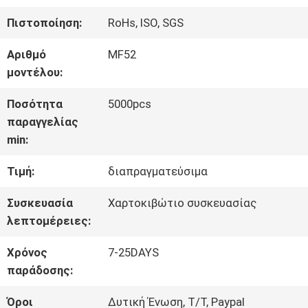
ΣΤΟ
Πιστοποίηση:
RoHs, ISO, SGS
ΕΡΓΟΣΤΆΣΙΟ
Αριθμό
MF52
μοντέλου:
ΈΛΕΓΧΟΣ
Ποσότητα
5000pcs
παραγγελίας
ΠΟΙΌΤΗΤΑΣ
min:
Τιμή:
διαπραγματεύσιμα
ΕΠΙΚΟΙΝΩΝΉΣΤΕ
Συσκευασία
Χαρτοκιβώτιο συσκευασίας
ΜΑΖΊ
λεπτομέρειες:
ΜΑΣ
Χρόνος
7-25DAYS
παράδοσης:
ΕΙΔΉΣΕΙΣ
Όροι
Δυτική Ένωση, T/T, Paypal