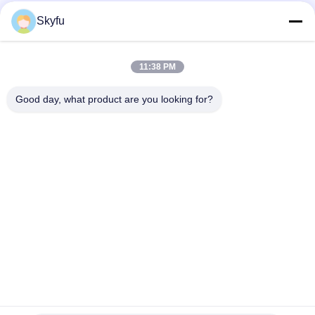
αντιστάσεων υψηλής ακρίβειας ~125 Temp βαθμού σειρά
Skyfu
Επαγγελματική πιστοποίηση RoHS υψηλής αποδοτικότητας
αισθητήρων θερμοκρασίας θερμικών αντιστάσεων NTC
11:38 PM
Μικρή μαύρη επικεφαλής θερμική αντίσταση 10Kohm 1%
Good day, what product are you looking for?
3435 αισθητήρων θερμοκρασίας NTC για το κλιματιστικό
Λαϊκή κατηγορία
Όλα
PTC Κεραμική 
MCH Κεραμική 
Θερμάστρα
Θερμάστρα
PTC Κεραμικός 
Κεραμικός 
Αεροθερμαντήρας
Αεροθερμαντήρας
Ptc Στοιχείο 
PTC Θερμοσίφωνας
Θέρμανσης