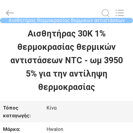
2026
Shenzhen
Hwalon
Electronic
Αισθητήρας θερμοκρασίας θερμικών αντιστάσεων
Co.,
NTC
Ltd..
ΣΠΊΤΙ
Αισθητήρας 30K 1%
All
Rights
Reserved.
θερμοκρασίας θερμικών
ΠΡΟΪΌΝΤΑ
αντιστάσεων NTC - ωμ 3950
5% για την αντίληψη
ΣΧΕΤΙΚΆ
θερμοκρασίας
ΜΕ
ΕΜΆΣ
Τόπος
Κίνα
καταγωγής:
ΕΠΙΣΚΈΨΕΙΣ
Μάρκα:
Hwalon