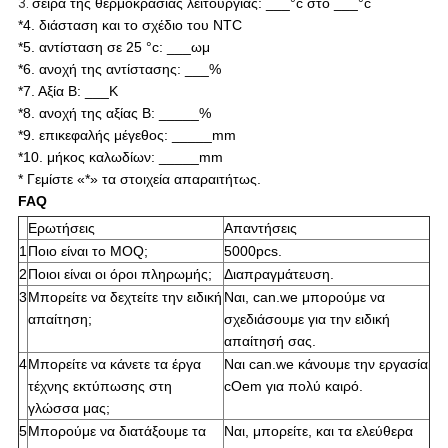
3.
σειρά της θερμοκρασίας λειτουργίας: ___°c στο ___°c
*4. διάσταση και το σχέδιο του NTC
*5. αντίσταση σε 25 °c: ___ωμ
*6. ανοχή της αντίστασης: ___%
*7. Αξία Β: ___Κ
*8. ανοχή της αξίας Β: _____%
*9. επικεφαλής μέγεθος: _____mm
*10. μήκος καλωδίων: _____mm
* Γεμίστε «*» τα στοιχεία απαραιτήτως.
FAQ
Ερωτήσεις
Απαντήσεις
1
Ποιο είναι το MOQ;
5000pcs.
2
Ποιοι είναι οι όροι πληρωμής;
Διαπραγμάτευση.
3
Μπορείτε να δεχτείτε την ειδική
Ναι, can.we μπορούμε να
απαίτηση;
σχεδιάσουμε για την ειδική
απαίτησή σας.
4
Μπορείτε να κάνετε τα έργα
Ναι can.we κάνουμε την εργασία
τέχνης εκτύπωσης στη
cOem για πολύ καιρό.
γλώσσα μας;
5
Μπορούμε να διατάξουμε τα
Ναι, μπορείτε, και τα ελεύθερα