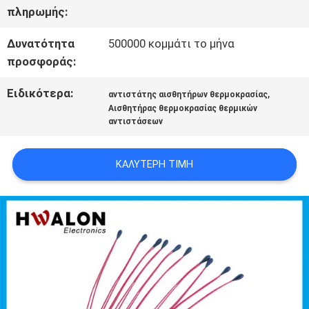
πληρωμής:
ΖΗΤΉΣΤΕ
Δυνατότητα
500000 κομμάτι το μήνα
προσφοράς:
ΜΙΑ
Ειδικότερα:
,
ΠΡΟΣΦΟΡΆ
αντιστάτης αισθητήρων θερμοκρασίας
Αισθητήρας θερμοκρασίας θερμικών
αντιστάσεων
SITEMAP
ΚΑΛΎΤΕΡΗ ΤΙΜΉ
ΠΟΛΙΤΙΚΉ
ΜΥΣΤΙΚΌΤΗΤΑΣ