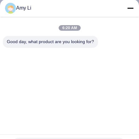
Amy Li
ΈΛΕΓΧΟΣ
ΠΟΙΌΤΗΤΑΣ
6:20 AM
Good day, what product are you looking for?
ΕΠΙΚΟΙΝΩΝΉΣΤΕ
ΜΑΖΊ
ΜΑΣ
ΕΙΔΉΣΕΙΣ
ΖΗΤΉΣΤΕ
ΜΙΑ
Επαγγελματική πιστοποίηση RoHS υψηλής αποδοτικότητας
ΠΡΟΣΦΟΡΆ
αισθητήρων θερμοκρασίας θερμικών αντιστάσεων NTC
Αισθητήρας θερμοκρασίας θερμικών αντιστάσεων NTC