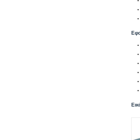
Εφ
Εικ