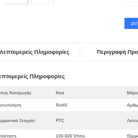
Βρεί
Λεπτομερείς Πληροφορίες
Περιγραφή Προ
επτομερείς Πληροφορίες
όπος Καταγωγής
Κίνα
Μάρκ
ιστοποίηση
RoHS
Αριθ
ρμαντικό Στοιχείο:
PTC
Λειτο
ντίσταση:
100-600 Ohms
Θερμο