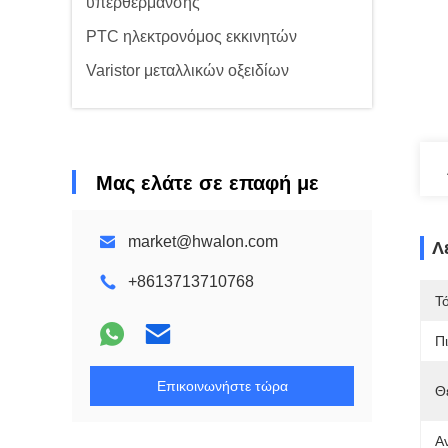
υπερθέρμανσης
PTC ηλεκτρονόμος εκκινητών
Varistor μεταλλικών οξειδίων
Μας ελάτε σε επαφή με
market@hwalon.com
Λ
+8613713710768
Τ
Π
Επικοινωνήστε τώρα
Θε
Α