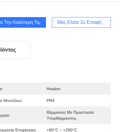
τε Την Καλύτερη Τιμή
Μας Ελάτε Σε Επαφή Με
ϊόντος
α
Hwalon
μό Μοντέλου
PR4
Θέρμανση Με Προστασία 
υργία:
Υπερθέρμανσης
κρασία Επιφάνειας:
+80°C ~ +280°C