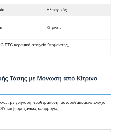
ία:
Ηλεκτρικός
α:
Κίτρινος
0C PTC κεραμικό στοιχείο θέρμανσης
, 
ρής Τάσης με Μόνωση από Κίτρινο
λλας, με γρήγορη προθέρμανση, αυτορυθμιζόμενο έλεγχο
DIY και βιομηχανικές εφαρμογές.