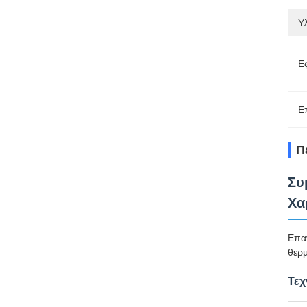
Υλ
Ε
Ε
Π
Συ
Χα
Επαγ
θερμ
Τεχ