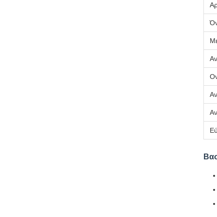
Αρ
Όν
Μέ
Αν
Ον
Αν
Αν
Εύ
Βασ