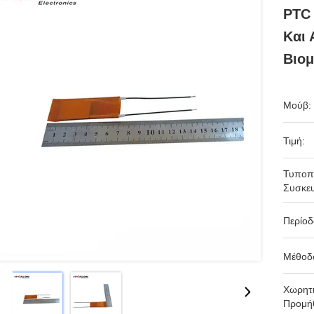
PTC
Και 
Βιο
Μούβ:
Τιμή:
Τυποπ
Συσκευ
Περίο
Μέθοδ
Χωρητι
Προμήθ