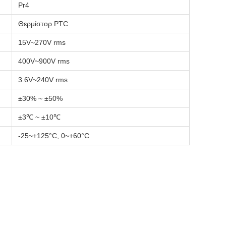
Pr4
Θερμίστορ PTC
15V~270V rms
400V~900V rms
3.6V~240V rms
±30% ~ ±50%
±3℃ ~ ±10℃
-25~+125°C, 0~+60°C