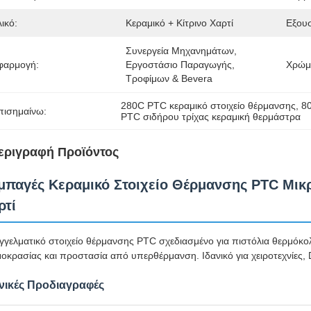
ικό:
Κεραμικό + Κίτρινο Χαρτί
Εξουσ
Συνεργεία Μηχανημάτων, 
φαρμογή:
Εργοστάσιο Παραγωγής, 
Χρώμ
Τροφίμων & Bevera
280C PTC κεραμικό στοιχείο θέρμανσης
, 
8
πισημαίνω:
PTC σιδήρου τρίχας κεραμική θερμάστρα
εριγραφή Προϊόντος
μπαγές Κεραμικό Στοιχείο Θέρμανσης PTC Μικ
ρτί
γελματικό στοιχείο θέρμανσης PTC σχεδιασμένο για πιστόλια θερμόκο
οκρασίας και προστασία από υπερθέρμανση. Ιδανικό για χειροτεχνίες, 
νικές Προδιαγραφές