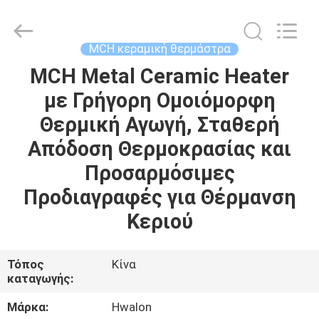
Shenzhen
Hwalon
Electronic
Co.,
Ltd..
MCH κεραμική θερμάστρα
All
Rights
Reserved.
MCH Metal Ceramic Heater
ΣΠΊΤΙ
με Γρήγορη Ομοιόμορφη
ΠΡΟΪΌΝΤΑ
Θερμική Αγωγή, Σταθερή
Απόδοση Θερμοκρασίας και
ΣΧΕΤΙΚΆ
Προσαρμόσιμες
ΜΕ
Προδιαγραφές για Θέρμανση
ΕΜΆΣ
Κεριού
ΕΠΙΣΚΈΨΕΙΣ
Τόπος
Κίνα
καταγωγής:
ΣΤΟ
ΕΡΓΟΣΤΆΣΙΟ
Μάρκα:
Hwalon