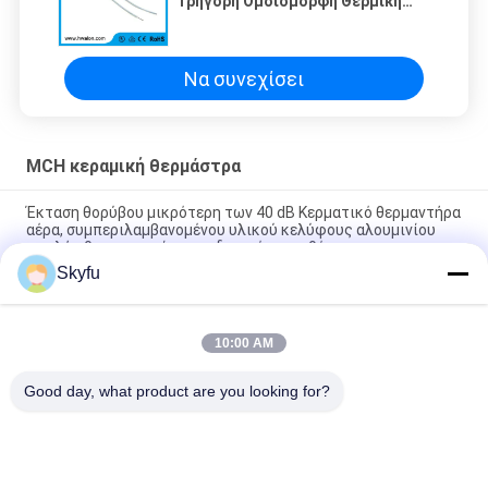
Γρήγορη Ομοιόμορφη Θερμική
Αγωγή, Σταθερή Απόδοση
Θερμοκρασίας και
Προσαρμόσιμες Προδιαγραφές
για Θέρμανση Κεριού
Να συνεχίσει
MCH κεραμική θερμάστρα
Έκταση θορύβου μικρότερη των 40 dB Κερματικό θερμαντήρα
αέρα, συμπεριλαμβανομένου υλικού κελύφους αλουμινίου
υψηλής θερμοκρασίας, σχεδιασμένο για θέρμανση
Skyfu
Κεραμικό θερμαντικό στοιχείο MCH με προστασία από
υπερθέρμανση και σταθερή θερμοκρασία για συγκόλληση
σιδήρου (100-600 Ω αντίσταση)
10:00 AM
Θερμαντήρας κεραμικός παχύ στρώματος PTC
Good day, what product are you looking for?
Λαϊκή κατηγορία
Όλα