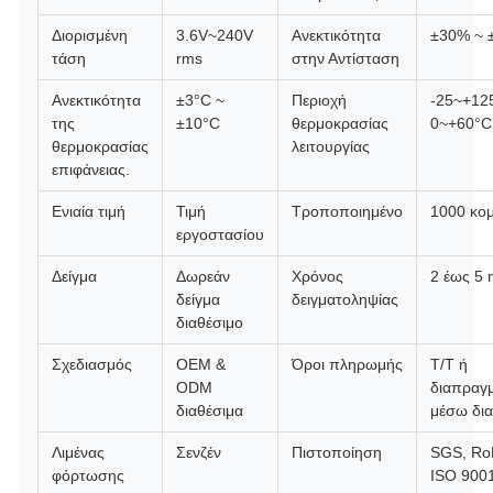
Διορισμένη
3.6V~240V
Ανεκτικότητα
±30% ~ 
τάση
rms
στην Αντίσταση
Ανεκτικότητα
±3°C ~
Περιοχή
-25~+12
της
±10°C
θερμοκρασίας
0~+60°C
θερμοκρασίας
λειτουργίας
επιφάνειας.
Ενιαία τιμή
Τιμή
Τροποποιημένο
1000 κομ
εργοστασίου
Δείγμα
Δωρεάν
Χρόνος
2 έως 5 
δείγμα
δειγματοληψίας
διαθέσιμο
Σχεδιασμός
OEM &
Όροι πληρωμής
T/T ή
ODM
διαπραγ
διαθέσιμα
μέσω δια
Λιμένας
Σενζέν
Πιστοποίηση
SGS, Ro
φόρτωσης
ISO 900