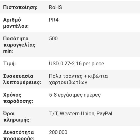
Πιστοποίηση:
RoHS
ΈΛΕΓΧΟΣ
Αριθμό
PR4
ΠΟΙΌΤΗΤΑΣ
μοντέλου:
Ποσότητα
500
ΕΠΙΚΟΙΝΩΝΉΣΤΕ
παραγγελίας
min:
ΜΑΖΊ
Τιμή:
USD 0.27-2.16 per piece
ΜΑΣ
Συσκευασία
Πολυ τσάντες + κιβώτια
λεπτομέρειες:
χαρτοκιβωτίων
ΕΙΔΉΣΕΙΣ
Χρόνος
5-8 εργάσιμες ημέρες
παράδοσης:
ΖΗΤΉΣΤΕ
Όροι
T/T, Western Union, PayPal
ΜΙΑ
πληρωμής:
ΠΡΟΣΦΟΡΆ
Δυνατότητα
200.000
προσφοράς: