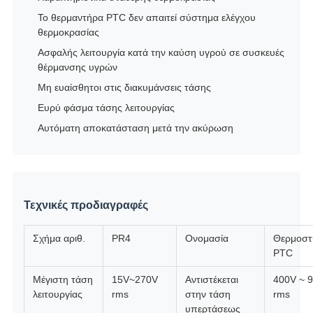
Το θερμαντήρα PTC δεν απαιτεί σύστημα ελέγχου
θερμοκρασίας
Ασφαλής λειτουργία κατά την καύση υγρού σε συσκευές
θέρμανσης υγρών
Μη ευαίσθητοι στις διακυμάνσεις τάσης
Ευρύ φάσμα τάσης λειτουργίας
Αυτόματη αποκατάσταση μετά την ακύρωση
Τεχνικές προδιαγραφές
Σχήμα αριθ.
PR4
Ονομασία
Θερμοστ
PTC
Μέγιστη τάση
15V~270V
Αντιστέκεται
400V ~ 
λειτουργίας
rms
στην τάση
rms
υπερτάσεως