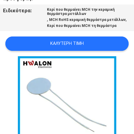
SITEMAP
Ειδικότερα:
Κερί που θερμαίνει MCH την κεραμική
θερμάστρα μετάλλων
,
,
MCH RoHS κεραμική θερμάστρα μετάλλων
ΠΟΛΙΤΙΚΉ
Κερί που θερμαίνει MCH τη θερμάστρα
ΜΥΣΤΙΚΌΤΗΤΑΣ
ΚΑΛΎΤΕΡΗ ΤΙΜΉ