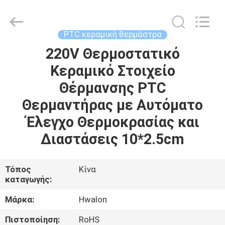
Shenzhen
Hwalon
Electronic
Co.,
Ltd..
PTC κεραμική θερμάστρα
All
Rights
Reserved.
220V Θερμοστατικό
ΣΠΊΤΙ
Κεραμικό Στοιχείο
ΠΡΟΪΌΝΤΑ
Θέρμανσης PTC
Θερμαντήρας με Αυτόματο
ΣΧΕΤΙΚΆ
Έλεγχο Θερμοκρασίας και
ΜΕ
Διαστάσεις 10*2.5cm
ΕΜΆΣ
Τόπος
Κίνα
καταγωγής:
ΕΠΙΣΚΈΨΕΙΣ
ΣΤΟ
Μάρκα:
Hwalon
ΕΡΓΟΣΤΆΣΙΟ
Πιστοποίηση:
RoHS