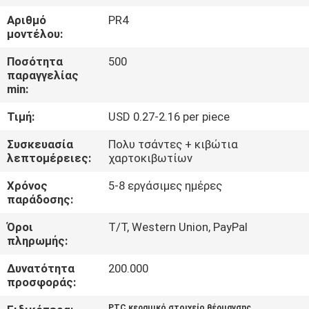
Αριθμό
PR4
ΈΛΕΓΧΟΣ
μοντέλου:
ΠΟΙΌΤΗΤΑΣ
Ποσότητα
500
παραγγελίας
min:
ΕΠΙΚΟΙΝΩΝΉΣΤΕ
Τιμή:
USD 0.27-2.16 per piece
ΜΑΖΊ
ΜΑΣ
Συσκευασία
Πολυ τσάντες + κιβώτια
λεπτομέρειες:
χαρτοκιβωτίων
Χρόνος
5-8 εργάσιμες ημέρες
ΕΙΔΉΣΕΙΣ
παράδοσης:
Όροι
T/T, Western Union, PayPal
ΖΗΤΉΣΤΕ
πληρωμής:
ΜΙΑ
Δυνατότητα
200.000
ΠΡΟΣΦΟΡΆ
προσφοράς:
PTC κεραμικό στοιχείο θέρμανσης