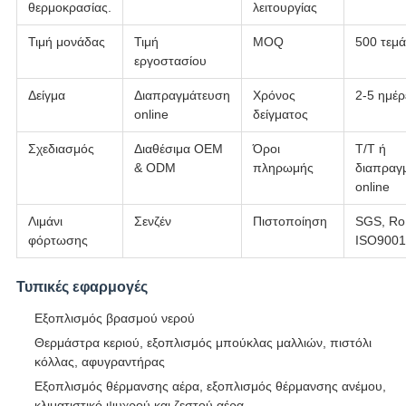
θερμοκρασίας.
λειτουργίας
Τιμή μονάδας
Τιμή
MOQ
500 τεμά
εργοστασίου
Δείγμα
Διαπραγμάτευση
Χρόνος
2-5 ημέρ
online
δείγματος
Σχεδιασμός
Διαθέσιμα OEM
Όροι
T/T ή
& ODM
πληρωμής
διαπραγ
online
Λιμάνι
Σενζέν
Πιστοποίηση
SGS, Ro
φόρτωσης
ISO9001
Τυπικές εφαρμογές
Εξοπλισμός βρασμού νερού
Θερμάστρα κεριού, εξοπλισμός μπούκλας μαλλιών, πιστόλι
κόλλας, αφυγραντήρας
Εξοπλισμός θέρμανσης αέρα, εξοπλισμός θέρμανσης ανέμου,
κλιματιστικό ψυχρού και ζεστού αέρα