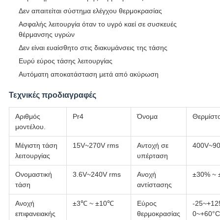
Δεν απαιτείται σύστημα ελέγχου θερμοκρασίας
Ασφαλής λειτουργία όταν το υγρό καεί σε συσκευές
θέρμανσης υγρών
Δεν είναι ευαίσθητο στις διακυμάνσεις της τάσης
Ευρύ εύρος τάσης λειτουργίας
Αυτόματη αποκατάσταση μετά από ακύρωση
Τεχνικές προδιαγραφές
Αριθμός
Pr4
Όνομα
Θερμίστ
μοντέλου.
Μέγιστη τάση
15V~270V rms
Αντοχή σε
400V~90
λειτουργίας
υπέρταση
Ονομαστική
3.6V~240V rms
Ανοχή
±30% ~ 
τάση
αντίστασης
Ανοχή
±3℃ ~ ±10℃
Εύρος
-25~+12
επιφανειακής
θερμοκρασίας
0~+60°C