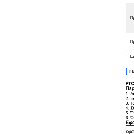
Π
Π
Ε
Π
PTC
Περ
1.
Δ
2.
Ε
3.
Τ
4.
Σ
5.
Ό
6.
Ό
Εφα
εφα