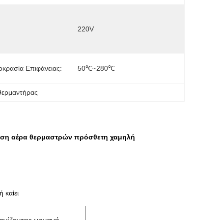
220V
κρασία Επιφάνειας:
50℃~280℃
θερμαντήρας
ταση αέρα θερμαστρών πρόσθετη χαμηλή
 καίει