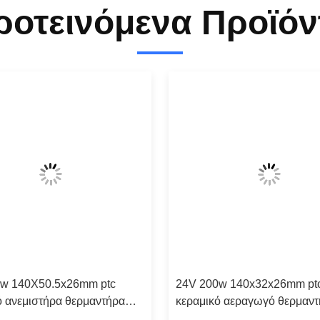
ροτεινόμενα Προϊόν
w 140X50.5x26mm ptc
24V 200w 140x32x26mm pt
ό ανεμιστήρα θερμαντήρα
κεραμικό αεραγωγό θερμαν
κό στοιχείο για κλιματισμό/
θερμαντικού στοιχείου για