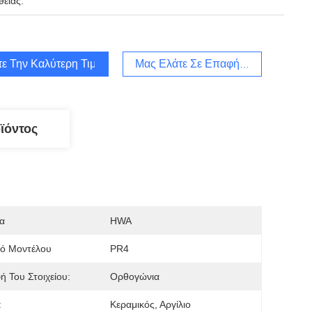
ειας:
τε Την Καλύτερη Τιμή
Μας Ελάτε Σε Επαφή Με
ϊόντος
α
HWA
μό Μοντέλου
PR4
 Του Στοιχείου:
Ορθογώνια
:
Κεραμικός, Αργίλιο