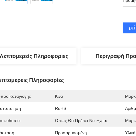
Προμήθ
Βρεί
Λεπτομερείς Πληροφορίες
Περιγραφή Προ
επτομερείς Πληροφορίες
όπος Καταγωγής
Κίνα
Μάρκ
ιστοποίηση
RoHS
Αριθ
ροφοδοσία:
Όπως Θα Πρέπει Να Έχετε
Μορφή
ιάσταση:
Προσαρμοσμένη
Υλικό