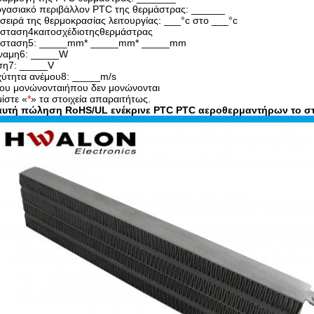
ργασιακό περιβάλλον PTC της θερμάστρας: ______
 σειρά της θερμοκρασίας λειτουργίας: ___°c στο ___°c
άσταση4καιτοσχέδιοτηςθερμάστρας
άσταση5: _____mm*
_____mm*
_____mm
ναμη6: _____W
ση7: _____V
χύτητα ανέμου8: _____m/s
ου μονώνονταιήπου δεν μονώνονται
ίστε «
*
» τα στοιχεία απαραιτήτως.
αυτή πώληση RoHS/UL ενέκρινε PTC PTC αεροθερμαντήρων το σ