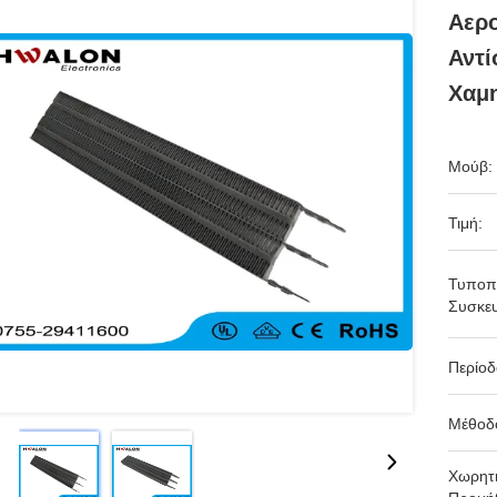
Αερο
Αντ
Χαμ
Μούβ:
Τιμή:
Τυποπ
Συσκευ
Περίο
Μέθοδ
Χωρητι