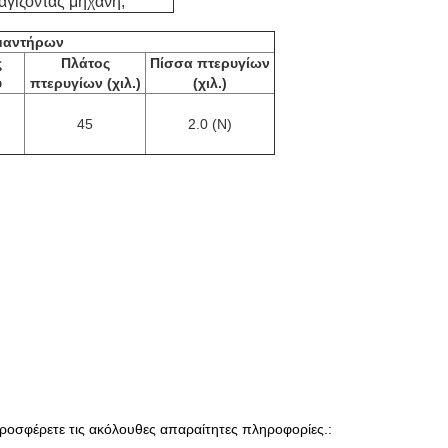
γίζοντας μηχανή,
μαντήρων
ς
Πλάτος
Πίσσα πτερυγίων
υ
πτερυγίων (χιλ.)
(χιλ.)
45
2.0 (Ν)
ροσφέρετε τις ακόλουθες απαραίτητες πληροφορίες.: