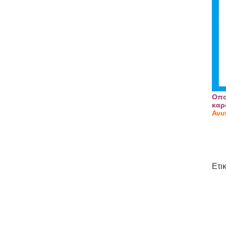
Οπο
καρ
Ανυ
Ετι