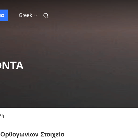
μα
Greek
ΌΝΤΑ
λή
Ορθογωνίων Στοιχείο