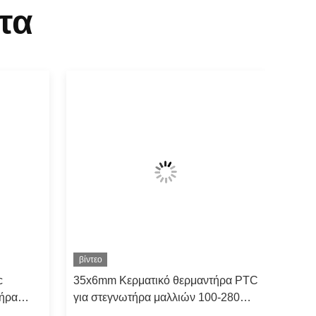
τα
βίντεο
c
35x6mm Κερματικό θερμαντήρα PTC
τήρα
για στεγνωτήρα μαλλιών 100-280C
Σταθερή θερμοκρασία υψηλής