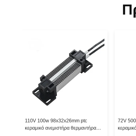
Π
110V 100w 98x32x26mm ptc
72V 500
c με
κεραμικό ανεμιστήρα θερμαντήρα
κεραμικ
θερμαντικό στοιχείο για κλιματισμό/
θερμαντι