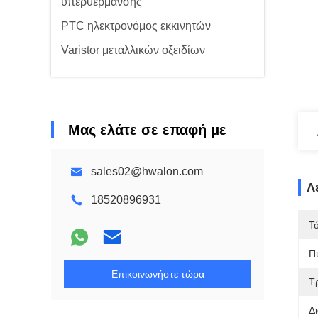
υπερθέρμανσης
PTC ηλεκτρονόμος εκκινητών
Varistor μεταλλικών οξειδίων
Μας ελάτε σε επαφή με
sales02@hwalon.com
Λ
18520896931
Τ
Π
Επικοινωνήστε τώρα
Τ
Δ