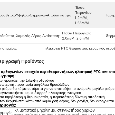
Πίσσα 
Πτερυγίων: 
ρόσθετος-Υψηλός-Θερμαίνω-Αποδοτικότητα:
Τάση:
1.2m/m, 
1.68m/m
Πίσσα Πτερυγίων: 
ρόσθετος-Χαμηλός-Αέρας-Αντίσταση:
Θερμο
2.0m/m, 2.6m/m
πισημαίνω:
ηλεκτρική PTC θερμάστρα
, 
κεραμικός αερο
εριγραφή Προϊόντος
 ορθογωνίων στοιχείο αεροθερμαντήρων, ηλεκτρική PTC αντίσ
ιγραφή:
εν προκαλεί την έλλειψη οξυγόνου
σωτερική προστασία ασφάλεια-θρυαλλίδων
ο ρεύμα θα κόψει αυτόματα για να αποτρέψει το ανώμαλο μεγάλο ρεύμα
τεγανοποιήστε, καμία διαρροή ηλεκτρικής ενέργειας
σο υψηλότερη η θερμοκρασία, η περισσότερη δύναμη αποδοτική
ταν θερμαίνεται κάτω από καμία ροή αέρος, δεν ραγίζει, δεν εκρήγνυται ή
ρμογές:
κλιματιστικό μηχάνημα, στεγνωτήρας χεριών
ρμογές