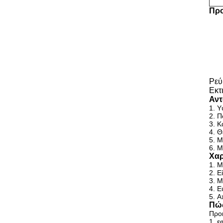
Προ
Ρεύ
Εκτ
Αντ
1.
Υ
2.
Π
3.
Κ
4.
Θ
5.
Μ
6.
Μ
Χαρ
1.
Μ
2.
Ε
3.
Μ
4.
Ε
5.
Α
Πώς
Προκ
1.
ε