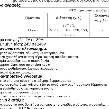
τοποθετώντας σε στρώματα μηχανή, συγκολλητική σφρα
διαγραφές:
PTC πρότυπα αεροθερ
Σωλήνε
Πρότυπα
Διάσταση (χιλ.)
αργιλίο
26*45*L
Θόριο
Λ: 70, 93, 106, 128, 150,
2
185, 202
μα εισαγωγής: 2A σε 30A
ιμημένη τάση: 24V σε 240V
αγωνιστικό πλεονέκτημα:
ψηλή αξιοπιστία, αδύνατη να υπερθερμάνει.
ολύ χαμηλή αντίσταση αέρα, υψηλή αποδοτικότητα
αμία μυρωδιά, καμία ακτινοβολία
ερμοστάτης που απαιτείται καμία
όνος ρυθμίζοντας έλεγχος θέρμανσης
ακριά ζωή υπηρεσιών
ακτηριστικό γνώρισμα
ε το charcteristics της σταθερής θερμοκρασίας
ίναι ασφαλές όταν καίγεται έξω το υγρό στην υγρή συσκευή θέρμανσης
η ευαίσθητος στην κύμανση τάσης
υρεία λειτουργούσα τάση
ποκαταστήστε αυτόματα μετά από την ακύρωση
 να διατάξει:
ειμένου να σας βοηθήσει να πάρετε το ακριβές πρότυπο, παρακαλώ π
φαρμογή της PTC θερμάστρας: _______