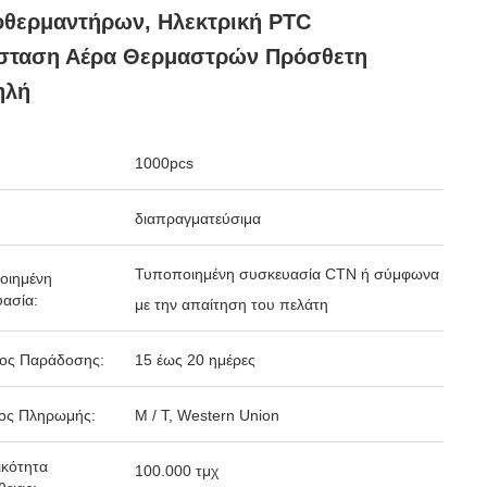
θερμαντήρων, Ηλεκτρική PTC
ίσταση Αέρα Θερμαστρών Πρόσθετη
ηλή
1000pcs
διαπραγματεύσιμα
Τυποποιημένη συσκευασία CTN ή σύμφωνα
οιημένη
ασία:
με την απαίτηση του πελάτη
δος Παράδοσης:
15 έως 20 ημέρες
ος Πληρωμής:
Μ / Τ, Western Union
κότητα
100.000 τμχ