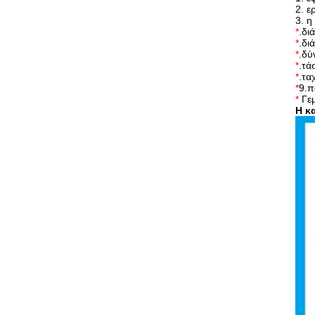
2.
ε
3.
η
*
.δι
*
.δι
*
.δύ
*
.τά
*
.τα
*
9.π
*
Γεμ
Η κ